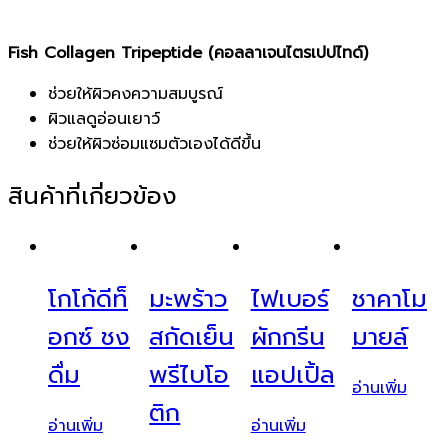
Fish Collagen Tripeptide (คอลลาเจนไตรเปปไทด์
)
ช่วยให้ผิวคงความสมบูรณ์
ผิวแลดูอ่อนเยาว์
ช่วยให้ผิวซ่อมแซมตัวเองได้ดีขึ้น
สินค้าที่เกี่ยวข้อง
โกโก้ดีท็
มะพร้าว
ไฟเบอร์
ชาคาโม
อกซ์ ชง
สกัดเย็น
ผักกรีน
มายล์
ดื่ม
พรีไบโอ
แอปเปิ้ล
อ่านเพิ่ม
ติก
อ่านเพิ่ม
อ่านเพิ่ม