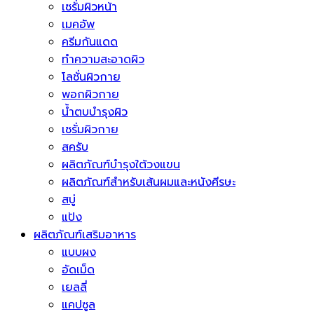
เซรั่มผิวหน้า
เมคอัพ
ครีมกันแดด
ทำความสะอาดผิว
โลชั่นผิวกาย
พอกผิวกาย
น้ำตบบำรุงผิว
เซรั่มผิวกาย
สครับ
ผลิตภัณฑ์บำรุงใต้วงแขน
ผลิตภัณฑ์สำหรับเส้นผมและหนังศีรษะ
สบู่
แป้ง
ผลิตภัณฑ์เสริมอาหาร
แบบผง
อัดเม็ด
เยลลี่
แคปซูล