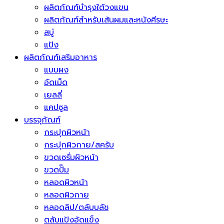
ผลิตภัณฑ์บำรุงใต้วงแขน
ผลิตภัณฑ์สำหรับเส้นผมและหนังศีรษะ
สบู่
แป้ง
ผลิตภัณฑ์เสริมอาหาร
แบบผง
อัดเม็ด
เยลลี่
แคปซูล
บรรจุภัณฑ์
กระปุกผิวหน้า
กระปุกผิวกาย/สครับ
ขวดเซรั่มผิวหน้า
ขวดปั๊ม
หลอดผิวหน้า
หลอดผิวกาย
หลอดลิป/ตลับบลัช
ตลับแป้งอัดแข็ง