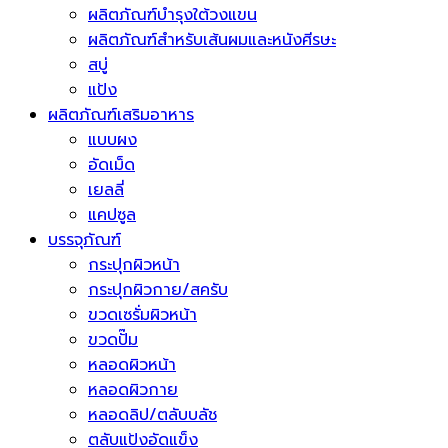
ผลิตภัณฑ์บำรุงใต้วงแขน
ผลิตภัณฑ์สำหรับเส้นผมและหนังศีรษะ
สบู่
แป้ง
ผลิตภัณฑ์เสริมอาหาร
แบบผง
อัดเม็ด
เยลลี่
แคปซูล
บรรจุภัณฑ์
กระปุกผิวหน้า
กระปุกผิวกาย/สครับ
ขวดเซรั่มผิวหน้า
ขวดปั๊ม
หลอดผิวหน้า
หลอดผิวกาย
หลอดลิป/ตลับบลัช
ตลับแป้งอัดแข็ง