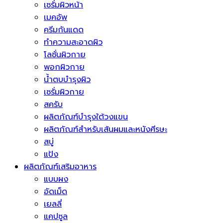
เซรั่มผิวหน้า
เมคอัพ
ครีมกันแดด
ทำความสะอาดผิว
โลชั่นผิวกาย
พอกผิวกาย
น้ำตบบำรุงผิว
เซรั่มผิวกาย
สครับ
ผลิตภัณฑ์บำรุงใต้วงแขน
ผลิตภัณฑ์สำหรับเส้นผมและหนังศีรษะ
สบู่
แป้ง
ผลิตภัณฑ์เสริมอาหาร
แบบผง
อัดเม็ด
เยลลี่
แคปซูล