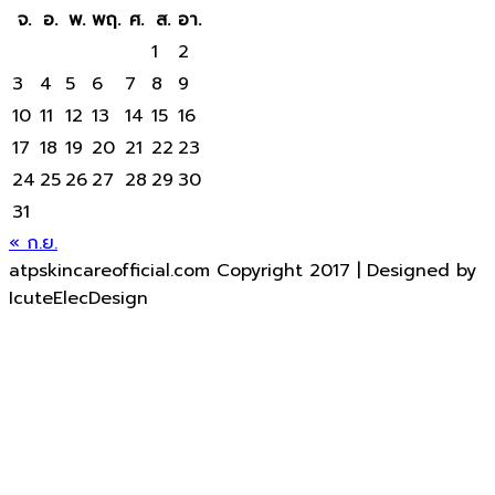
จ.
อ.
พ.
พฤ.
ศ.
ส.
อา.
1
2
3
4
5
6
7
8
9
10
11
12
13
14
15
16
17
18
19
20
21
22
23
24
25
26
27
28
29
30
31
« ก.ย.
atpskincareofficial.com Copyright 2017 | Designed by
IcuteElecDesign