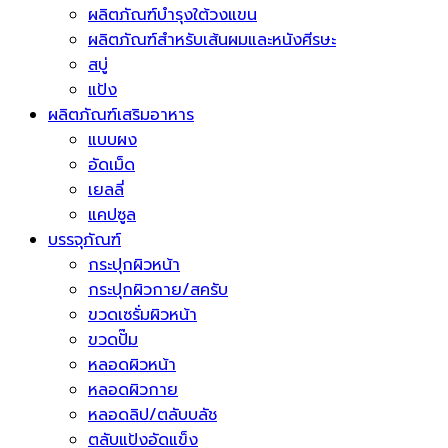
ผลิตภัณฑ์บำรุงใต้วงแขน
ผลิตภัณฑ์สำหรับเส้นผมและหนังศีรษะ
สบู่
แป้ง
ผลิตภัณฑ์เสริมอาหาร
แบบผง
อัดเม็ด
เยลลี่
แคปซูล
บรรจุภัณฑ์
กระปุกผิวหน้า
กระปุกผิวกาย/สครับ
ขวดเซรั่มผิวหน้า
ขวดปั๊ม
หลอดผิวหน้า
หลอดผิวกาย
หลอดลิป/ตลับบลัช
ตลับแป้งอัดแข็ง