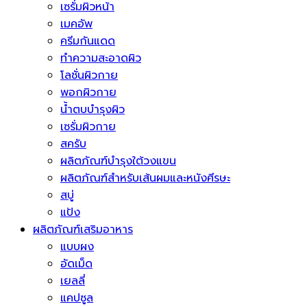
เซรั่มผิวหน้า
เมคอัพ
ครีมกันแดด
ทำความสะอาดผิว
โลชั่นผิวกาย
พอกผิวกาย
น้ำตบบำรุงผิว
เซรั่มผิวกาย
สครับ
ผลิตภัณฑ์บำรุงใต้วงแขน
ผลิตภัณฑ์สำหรับเส้นผมและหนังศีรษะ
สบู่
แป้ง
ผลิตภัณฑ์เสริมอาหาร
แบบผง
อัดเม็ด
เยลลี่
แคปซูล