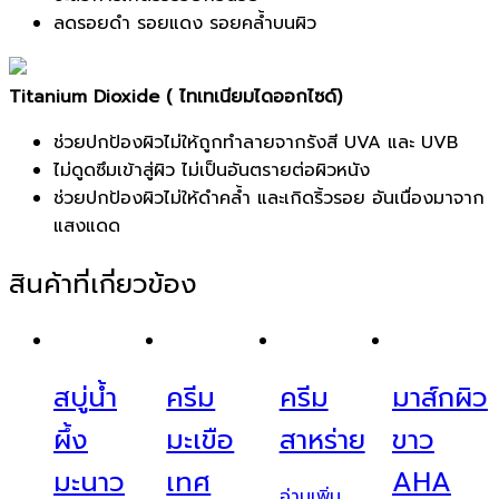
ลดรอยดำ รอยแดง รอยคล้ำบนผิว
Titanium Dioxide ( ไทเทเนียมไดออกไซด์)
ช่วยปกป้องผิวไม่ให้ถูกทำลายจากรังสี UVA และ UVB
ไม่ดูดซึมเข้าสู่ผิว ไม่เป็นอันตรายต่อผิวหนัง
ช่วยปกป้องผิวไม่ให้ดำคล้ำ และเกิดริ้วรอย อันเนื่องมาจาก
แสงแดด
สินค้าที่เกี่ยวข้อง
สบู่น้ำ
ครีม
ครีม
มาส์กผิว
ผึ้ง
มะเขือ
สาหร่าย
ขาว
มะนาว
เทศ
AHA
อ่านเพิ่ม