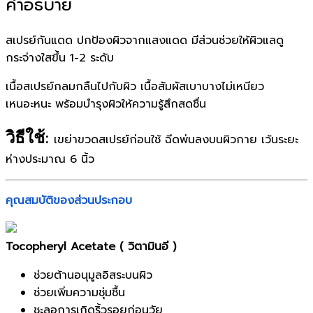
คำอธิบาย
สเปรย์กันแดด ปกป้องผิวจากแสงแดด มีส่วนช่วยให้ผิวแลดู
กระจ่างใสขึ้น 1-2 ระดับ
เนื้อสเปรย์กลมกลืนไปกับผิว
เนื้อสัมผัสเบาบางไม่เหนียว
เหนอะหนะ พร้อมบำรุงผิวให้ความรู้สึกสดชื่น
วิธีใช้
:
เขย่าขวดสเปรย์ก่อนใช้ ฉีดพ่นลงบนผิวกาย เว้นระยะ
ห่างประมาณ 6 นิ้ว
คุณสมบัติของส่วนประกอบ
Tocopheryl Acetate ( วิตามินอี )
ช่วยต้านอนุมูลอิสระบนผิว
ช่วยเพิ่มความชุ่มชื้น
ชะลอการเกิดริ้วรอยก่อนวัย