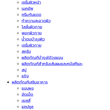
เซรั่มผิวหน้า
เมคอัพ
ครีมกันแดด
ทำความสะอาดผิว
โลชั่นผิวกาย
พอกผิวกาย
น้ำตบบำรุงผิว
เซรั่มผิวกาย
สครับ
ผลิตภัณฑ์บำรุงใต้วงแขน
ผลิตภัณฑ์สำหรับเส้นผมและหนังศีรษะ
สบู่
แป้ง
ผลิตภัณฑ์เสริมอาหาร
แบบผง
อัดเม็ด
เยลลี่
แคปซูล