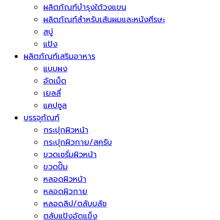
ผลิตภัณฑ์บำรุงใต้วงแขน
ผลิตภัณฑ์สำหรับเส้นผมและหนังศีรษะ
สบู่
แป้ง
ผลิตภัณฑ์เสริมอาหาร
แบบผง
อัดเม็ด
เยลลี่
แคปซูล
บรรจุภัณฑ์
กระปุกผิวหน้า
กระปุกผิวกาย/สครับ
ขวดเซรั่มผิวหน้า
ขวดปั๊ม
หลอดผิวหน้า
หลอดผิวกาย
หลอดลิป/ตลับบลัช
ตลับแป้งอัดแข็ง