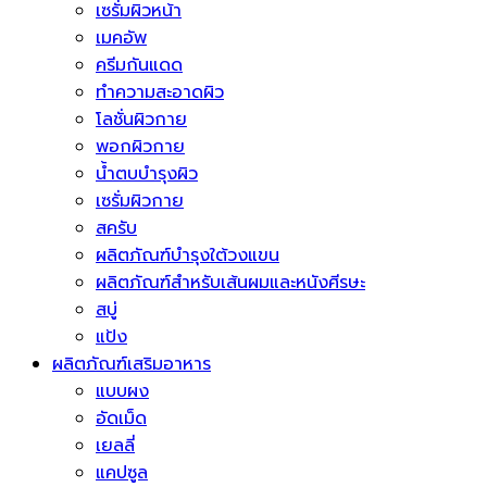
เซรั่มผิวหน้า
เมคอัพ
ครีมกันแดด
ทำความสะอาดผิว
โลชั่นผิวกาย
พอกผิวกาย
น้ำตบบำรุงผิว
เซรั่มผิวกาย
สครับ
ผลิตภัณฑ์บำรุงใต้วงแขน
ผลิตภัณฑ์สำหรับเส้นผมและหนังศีรษะ
สบู่
แป้ง
ผลิตภัณฑ์เสริมอาหาร
แบบผง
อัดเม็ด
เยลลี่
แคปซูล