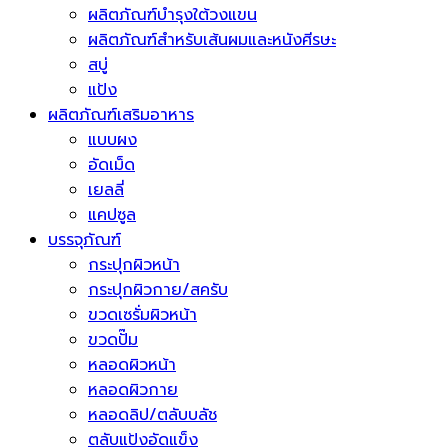
ผลิตภัณฑ์บำรุงใต้วงแขน
ผลิตภัณฑ์สำหรับเส้นผมและหนังศีรษะ
สบู่
แป้ง
ผลิตภัณฑ์เสริมอาหาร
แบบผง
อัดเม็ด
เยลลี่
แคปซูล
บรรจุภัณฑ์
กระปุกผิวหน้า
กระปุกผิวกาย/สครับ
ขวดเซรั่มผิวหน้า
ขวดปั๊ม
หลอดผิวหน้า
หลอดผิวกาย
หลอดลิป/ตลับบลัช
ตลับแป้งอัดแข็ง