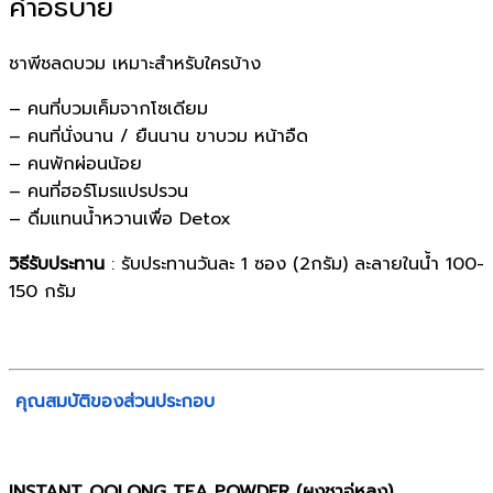
คำอธิบาย
ชาพีชลดบวม เหมาะสำหรับใครบ้าง
– คนที่บวมเค็มจากโซเดียม
– คนที่นั่งนาน / ยืนนาน ขาบวม หน้าอืด
– คนพักผ่อนน้อย
– คนที่ฮอร์โมรแปรปรวน
– ดื่มแทนน้ำหวานเพื่อ Detox
วิธีรับประทาน
: รับประทานวันละ 1 ซอง (2กรัม) ละลายในน้ำ 100-
150 กรัม
คุณสมบัติของส่วนประกอบ
INSTANT OOLONG TEA POWDER (ผงชาอู่หลง)