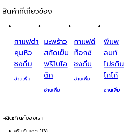
สินค้าที่เกี่ยวข้อง
กาแฟดำ
มะพร้าว
กาแฟดี
พีแพ
คุมหิว
สกัดเย็น
ท็อกซ์
ลนท์
ชงดื่ม
พรีไบโอ
ชงดื่ม
โปรตีน
ติก
โกโก้
อ่านเพิ่ม
อ่านเพิ่ม
อ่านเพิ่ม
อ่านเพิ่ม
ผลิตภัณฑ์ของเรา
ครีมกันแดด
(13)