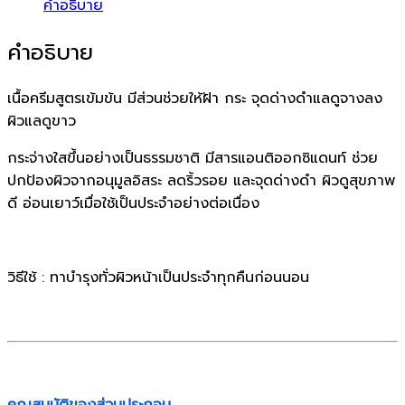
คำอธิบาย
คำอธิบาย
เนื้อครีมสูตรเข้มข้น มีส่วนช่วยให้ฝ้า กระ จุดด่างดําแลดูจางลง
ผิวแลดูขาว
กระจ่างใสขึ้นอย่างเป็นธรรมชาติ มีสารแอนติออกซิแดนท์ ช่วย
ปกป้องผิวจากอนุมูลอิสระ ลดริ้วรอย และจุดด่างดำ ผิวดูสุขภาพ
ดี อ่อนเยาว์
เมื่อใช้เป็นประจําอย่างต่อเนื่อง
วิธีใช้ : ทาบำรุงทั่วผิวหน้าเป็นประจำทุกคืนก่อนนอน
คุณสมบัติของส่วนประกอบ