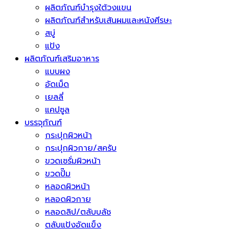
ผลิตภัณฑ์บำรุงใต้วงแขน
ผลิตภัณฑ์สำหรับเส้นผมและหนังศีรษะ
สบู่
แป้ง
ผลิตภัณฑ์เสริมอาหาร
แบบผง
อัดเม็ด
เยลลี่
แคปซูล
บรรจุภัณฑ์
กระปุกผิวหน้า
กระปุกผิวกาย/สครับ
ขวดเซรั่มผิวหน้า
ขวดปั๊ม
หลอดผิวหน้า
หลอดผิวกาย
หลอดลิป/ตลับบลัช
ตลับแป้งอัดแข็ง