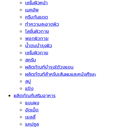
เซรั่มผิวหน้า
เมคอัพ
ครีมกันแดด
ทำความสะอาดผิว
โลชั่นผิวกาย
พอกผิวกาย
น้ำตบบำรุงผิว
เซรั่มผิวกาย
สครับ
ผลิตภัณฑ์บำรุงใต้วงแขน
ผลิตภัณฑ์สำหรับเส้นผมและหนังศีรษะ
สบู่
แป้ง
ผลิตภัณฑ์เสริมอาหาร
แบบผง
อัดเม็ด
เยลลี่
แคปซูล