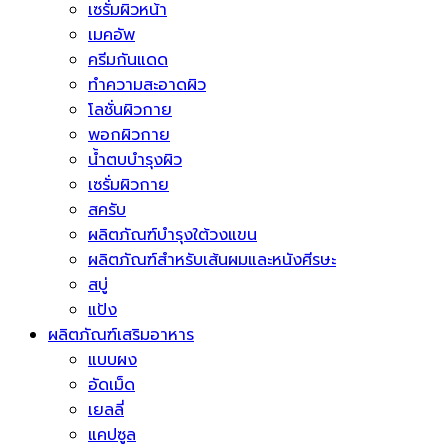
เซรั่มผิวหน้า
เมคอัพ
ครีมกันแดด
ทำความสะอาดผิว
โลชั่นผิวกาย
พอกผิวกาย
น้ำตบบำรุงผิว
เซรั่มผิวกาย
สครับ
ผลิตภัณฑ์บำรุงใต้วงแขน
ผลิตภัณฑ์สำหรับเส้นผมและหนังศีรษะ
สบู่
แป้ง
ผลิตภัณฑ์เสริมอาหาร
แบบผง
อัดเม็ด
เยลลี่
แคปซูล