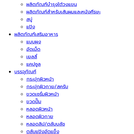
ผลิตภัณฑ์บำรุงใต้วงแขน
ผลิตภัณฑ์สำหรับเส้นผมและหนังศีรษะ
สบู่
แป้ง
ผลิตภัณฑ์เสริมอาหาร
แบบผง
อัดเม็ด
เยลลี่
แคปซูล
บรรจุภัณฑ์
กระปุกผิวหน้า
กระปุกผิวกาย/สครับ
ขวดเซรั่มผิวหน้า
ขวดปั๊ม
หลอดผิวหน้า
หลอดผิวกาย
หลอดลิป/ตลับบลัช
ตลับแป้งอัดแข็ง