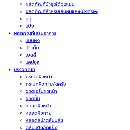
ผลิตภัณฑ์บำรุงใต้วงแขน
ผลิตภัณฑ์สำหรับเส้นผมและหนังศีรษะ
สบู่
แป้ง
ผลิตภัณฑ์เสริมอาหาร
แบบผง
อัดเม็ด
เยลลี่
แคปซูล
บรรจุภัณฑ์
กระปุกผิวหน้า
กระปุกผิวกาย/สครับ
ขวดเซรั่มผิวหน้า
ขวดปั๊ม
หลอดผิวหน้า
หลอดผิวกาย
หลอดลิป/ตลับบลัช
ตลับแป้งอัดแข็ง