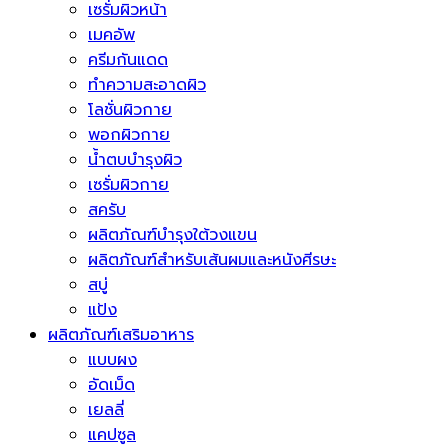
เซรั่มผิวหน้า
เมคอัพ
ครีมกันแดด
ทำความสะอาดผิว
โลชั่นผิวกาย
พอกผิวกาย
น้ำตบบำรุงผิว
เซรั่มผิวกาย
สครับ
ผลิตภัณฑ์บำรุงใต้วงแขน
ผลิตภัณฑ์สำหรับเส้นผมและหนังศีรษะ
สบู่
แป้ง
ผลิตภัณฑ์เสริมอาหาร
แบบผง
อัดเม็ด
เยลลี่
แคปซูล