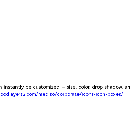
n instantly be customized — size, color, drop shadow, 
goodlayers2.com/mediso/corporate/icons-icon-boxes/