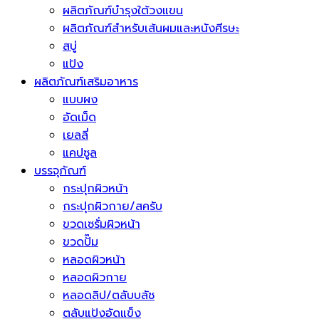
ผลิตภัณฑ์บำรุงใต้วงแขน
ผลิตภัณฑ์สำหรับเส้นผมและหนังศีรษะ
สบู่
แป้ง
ผลิตภัณฑ์เสริมอาหาร
แบบผง
อัดเม็ด
เยลลี่
แคปซูล
บรรจุภัณฑ์
กระปุกผิวหน้า
กระปุกผิวกาย/สครับ
ขวดเซรั่มผิวหน้า
ขวดปั๊ม
หลอดผิวหน้า
หลอดผิวกาย
หลอดลิป/ตลับบลัช
ตลับแป้งอัดแข็ง