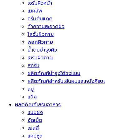
เซรั่มผิวหน้า
เมคอัพ
ครีมกันแดด
ทำความสะอาดผิว
โลชั่นผิวกาย
พอกผิวกาย
น้ำตบบำรุงผิว
เซรั่มผิวกาย
สครับ
ผลิตภัณฑ์บำรุงใต้วงแขน
ผลิตภัณฑ์สำหรับเส้นผมและหนังศีรษะ
สบู่
แป้ง
ผลิตภัณฑ์เสริมอาหาร
แบบผง
อัดเม็ด
เยลลี่
แคปซูล