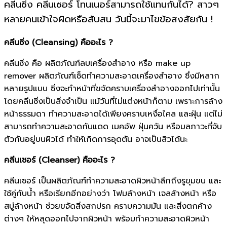
คลีนซิ่ง คลีนเซอร์ โทนเนอร์
สามารถใช้แทนกันได้? สาวๆ
หลายคนเข้าใจผิดหรือสับสน วันนี้จะมาไขข้อสงสัยกัน !
คลีนซิ่ง (Cleansing) คืออะไร ?
คลีนซิ่ง คือ ผลิตภัณฑ์ลบเครื่องสำอาง หรือ make up
remover ผลิตภัณฑ์เช็ดทำความสะอาดเครื่องสำอาง ซึ่งมีหลาก
หลายรูปแบบ ซิ่งจะทำหน้าที่ขจัดคราบเครื่องสำอางออกไปเท่านั้น
โดยคลีนซิ่งเป็นสิ่งจำเป็น แม้วันที่ไม่แต่งหน้าก็ตาม เพราะการล้าง
หน้าธรรมดา ทำความสะอาดได้เพียงคราบเหงื่อไคล และฝุ่น แต่ไม่
สามารถทำความสะอาดกันแดด เมคอัพ ฝุ่นควัน หรือมลภาวะที่จับ
ตัวกันอยู่บนผิวได้ ทำให้เกิดการอุดตัน อาจเป็นสิวได้นะ
คลีนเซอร์ (Cleanser) คืออะไร ?
คลีนเซอร์ เป็นผลิตภัณฑ์ทำความสะอาดผิวหน้าลึกถึงรูขุมขน และ
ใช้คู่กับน้ำ หรือเรียกอีกอย่างว่า โฟมล้างหน้า เจลล้างหน้า หรือ
สบู่ล้างหน้า ช่วยขจัดสิ่งสกปรก คราบความมัน และสิ่งตกค้าง
ต่างๆ ให้หลุดออกไปจากผิวหน้า พร้อมทำความสะอาดผิวหน้า