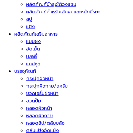
ผลิตภัณฑ์บำรุงใต้วงแขน
ผลิตภัณฑ์สำหรับเส้นผมและหนังศีรษะ
สบู่
แป้ง
ผลิตภัณฑ์เสริมอาหาร
แบบผง
อัดเม็ด
เยลลี่
แคปซูล
บรรจุภัณฑ์
กระปุกผิวหน้า
กระปุกผิวกาย/สครับ
ขวดเซรั่มผิวหน้า
ขวดปั๊ม
หลอดผิวหน้า
หลอดผิวกาย
หลอดลิป/ตลับบลัช
ตลับแป้งอัดแข็ง