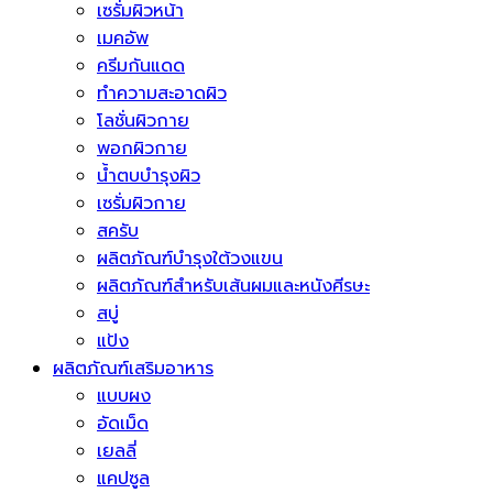
เซรั่มผิวหน้า
เมคอัพ
ครีมกันแดด
ทำความสะอาดผิว
โลชั่นผิวกาย
พอกผิวกาย
น้ำตบบำรุงผิว
เซรั่มผิวกาย
สครับ
ผลิตภัณฑ์บำรุงใต้วงแขน
ผลิตภัณฑ์สำหรับเส้นผมและหนังศีรษะ
สบู่
แป้ง
ผลิตภัณฑ์เสริมอาหาร
แบบผง
อัดเม็ด
เยลลี่
แคปซูล