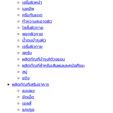
เซรั่มผิวหน้า
เมคอัพ
ครีมกันแดด
ทำความสะอาดผิว
โลชั่นผิวกาย
พอกผิวกาย
น้ำตบบำรุงผิว
เซรั่มผิวกาย
สครับ
ผลิตภัณฑ์บำรุงใต้วงแขน
ผลิตภัณฑ์สำหรับเส้นผมและหนังศีรษะ
สบู่
แป้ง
ผลิตภัณฑ์เสริมอาหาร
แบบผง
อัดเม็ด
เยลลี่
แคปซูล