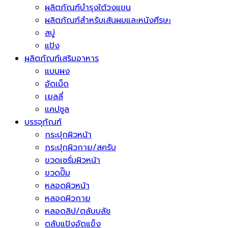
ผลิตภัณฑ์บำรุงใต้วงแขน
ผลิตภัณฑ์สำหรับเส้นผมและหนังศีรษะ
สบู่
แป้ง
ผลิตภัณฑ์เสริมอาหาร
แบบผง
อัดเม็ด
เยลลี่
แคปซูล
บรรจุภัณฑ์
กระปุกผิวหน้า
กระปุกผิวกาย/สครับ
ขวดเซรั่มผิวหน้า
ขวดปั๊ม
หลอดผิวหน้า
หลอดผิวกาย
หลอดลิป/ตลับบลัช
ตลับแป้งอัดแข็ง