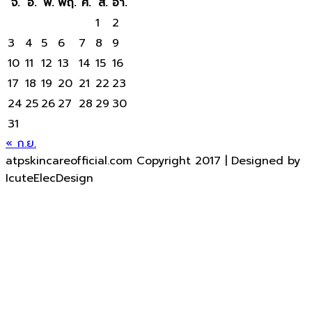
จ.
อ.
พ.
พฤ.
ศ.
ส.
อา.
1
2
3
4
5
6
7
8
9
10
11
12
13
14
15
16
17
18
19
20
21
22
23
24
25
26
27
28
29
30
31
« ก.ย.
atpskincareofficial.com Copyright 2017 | Designed by
IcuteElecDesign