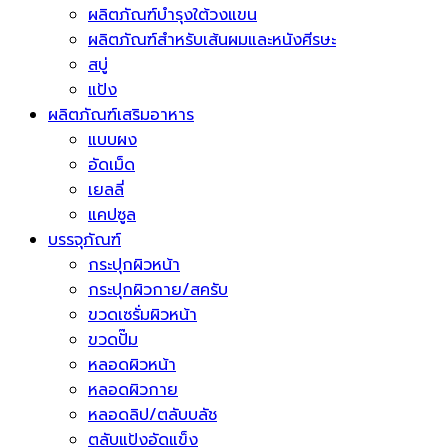
ผลิตภัณฑ์บำรุงใต้วงแขน
ผลิตภัณฑ์สำหรับเส้นผมและหนังศีรษะ
สบู่
แป้ง
ผลิตภัณฑ์เสริมอาหาร
แบบผง
อัดเม็ด
เยลลี่
แคปซูล
บรรจุภัณฑ์
กระปุกผิวหน้า
กระปุกผิวกาย/สครับ
ขวดเซรั่มผิวหน้า
ขวดปั๊ม
หลอดผิวหน้า
หลอดผิวกาย
หลอดลิป/ตลับบลัช
ตลับแป้งอัดแข็ง