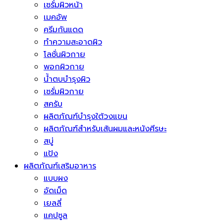
เซรั่มผิวหน้า
เมคอัพ
ครีมกันแดด
ทำความสะอาดผิว
โลชั่นผิวกาย
พอกผิวกาย
น้ำตบบำรุงผิว
เซรั่มผิวกาย
สครับ
ผลิตภัณฑ์บำรุงใต้วงแขน
ผลิตภัณฑ์สำหรับเส้นผมและหนังศีรษะ
สบู่
แป้ง
ผลิตภัณฑ์เสริมอาหาร
แบบผง
อัดเม็ด
เยลลี่
แคปซูล