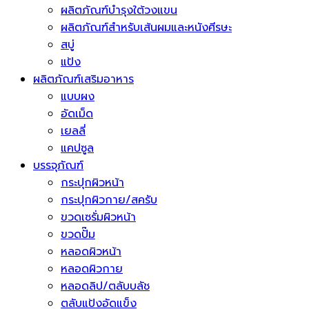
ผลิตภัณฑ์บำรุงใต้วงแขน
ผลิตภัณฑ์สำหรับเส้นผมและหนังศีรษะ
สบู่
แป้ง
ผลิตภัณฑ์เสริมอาหาร
แบบผง
อัดเม็ด
เยลลี่
แคปซูล
บรรจุภัณฑ์
กระปุกผิวหน้า
กระปุกผิวกาย/สครับ
ขวดเซรั่มผิวหน้า
ขวดปั๊ม
หลอดผิวหน้า
หลอดผิวกาย
หลอดลิป/ตลับบลัช
ตลับแป้งอัดแข็ง