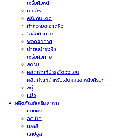
เซรั่มผิวหน้า
เมคอัพ
ครีมกันแดด
ทำความสะอาดผิว
โลชั่นผิวกาย
พอกผิวกาย
น้ำตบบำรุงผิว
เซรั่มผิวกาย
สครับ
ผลิตภัณฑ์บำรุงใต้วงแขน
ผลิตภัณฑ์สำหรับเส้นผมและหนังศีรษะ
สบู่
แป้ง
ผลิตภัณฑ์เสริมอาหาร
แบบผง
อัดเม็ด
เยลลี่
แคปซูล